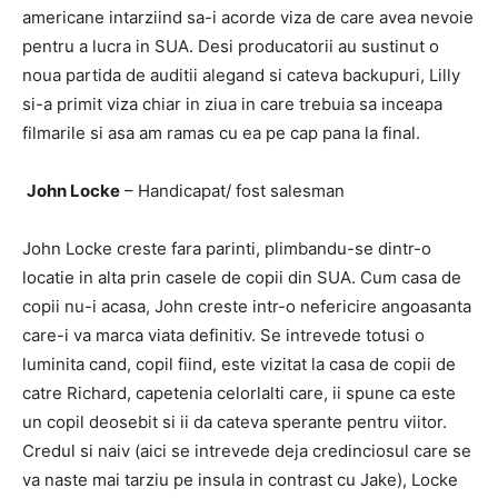
americane intarziind sa-i acorde viza de care avea nevoie
pentru a lucra in SUA. Desi producatorii au sustinut o
noua partida de auditii alegand si cateva backupuri, Lilly
si-a primit viza chiar in ziua in care trebuia sa inceapa
filmarile si asa am ramas cu ea pe cap pana la final.
John Locke
– Handicapat/ fost salesman
John Locke creste fara parinti, plimbandu-se dintr-o
locatie in alta prin casele de copii din SUA. Cum casa de
copii nu-i acasa, John creste intr-o nefericire angoasanta
care-i va marca viata definitiv. Se intrevede totusi o
luminita cand, copil fiind, este vizitat la casa de copii de
catre Richard, capetenia celorlalti care, ii spune ca este
un copil deosebit si ii da cateva sperante pentru viitor.
Credul si naiv (aici se intrevede deja credinciosul care se
va naste mai tarziu pe insula in contrast cu Jake), Locke