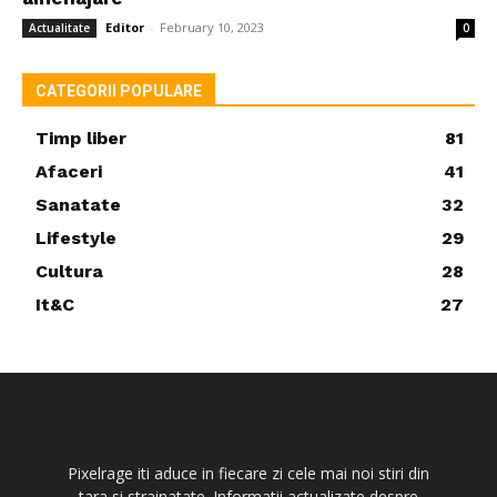
Editor
-
February 10, 2023
Actualitate
0
CATEGORII POPULARE
Timp liber
81
Afaceri
41
Sanatate
32
Lifestyle
29
Cultura
28
It&C
27
Pixelrage iti aduce in fiecare zi cele mai noi stiri din
tara si strainatate. Informatii actualizate despre