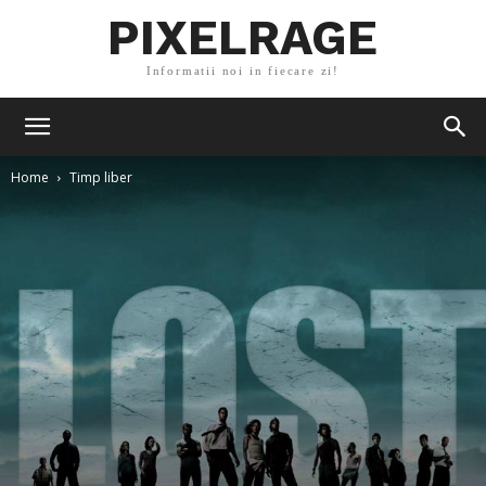
PIXELRAGE
Informatii noi in fiecare zi!
Home
Timp liber