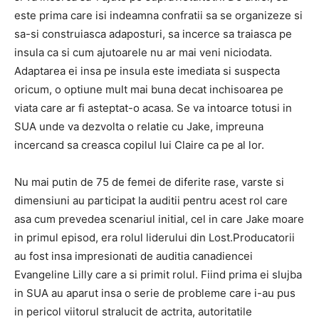
este prima care isi indeamna confratii sa se organizeze si
sa-si construiasca adaposturi, sa incerce sa traiasca pe
insula ca si cum ajutoarele nu ar mai veni niciodata.
Adaptarea ei insa pe insula este imediata si suspecta
oricum, o optiune mult mai buna decat inchisoarea pe
viata care ar fi asteptat-o acasa. Se va intoarce totusi in
SUA unde va dezvolta o relatie cu Jake, impreuna
incercand sa creasca copilul lui Claire ca pe al lor.
Nu mai putin de 75 de femei de diferite rase, varste si
dimensiuni au participat la auditii pentru acest rol care
asa cum prevedea scenariul initial, cel in care Jake moare
in primul episod, era rolul liderului din Lost.Producatorii
au fost insa impresionati de auditia canadiencei
Evangeline Lilly care a si primit rolul. Fiind prima ei slujba
in SUA au aparut insa o serie de probleme care i-au pus
in pericol viitorul stralucit de actrita, autoritatile