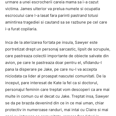
urmare a unei escrocherii careia mama sa i-a cazut
victima. James ulterior va prelua numele si ocupatia
escrocului care l-a lasat fara parinti pastrand totusi
amintirea tragediei si cautand sa se razbune pe cel care
i-a furat copilaria.
Inca de la aterizarea fortata pe insula, Sawyer este
portretizat drept un personaj sarcastic, lipsit de scrupule,
care pastreaza colectii importante de obiecte salvate din
avion, pe care le pastreaza doar pentru el, sfidandu-l
pana la disperare pe Jake, pe care nu-l va accepta
niciodata ca lider al proaspat nascutei comunitati. De la
inceput, pare interesat de Kate la fel ca si doctorul,
personajul feminin care treptat vom descoperi ca are mai
multe in comun cu el decat cu Jake. Treptat insa, Sawyer
se da pe brazda devenind din ce in ce mai uman, chiar
protectiv in numeroase randuri, mai intai cu Claire si mai