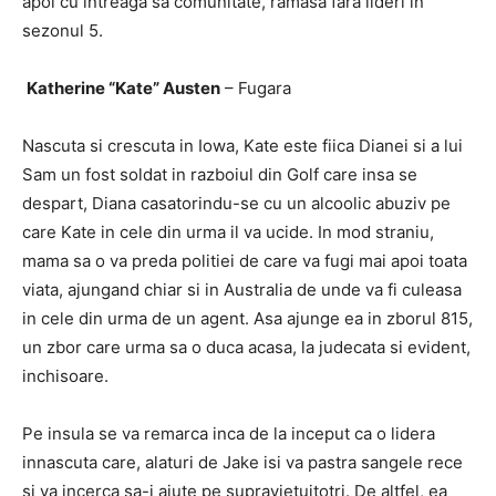
apoi cu intreaga sa comunitate, ramasa fara lideri in
sezonul 5.
Katherine “Kate” Austen
– Fugara
Nascuta si crescuta in Iowa, Kate este fiica Dianei si a lui
Sam un fost soldat in razboiul din Golf care insa se
despart, Diana casatorindu-se cu un alcoolic abuziv pe
care Kate in cele din urma il va ucide. In mod straniu,
mama sa o va preda politiei de care va fugi mai apoi toata
viata, ajungand chiar si in Australia de unde va fi culeasa
in cele din urma de un agent. Asa ajunge ea in zborul 815,
un zbor care urma sa o duca acasa, la judecata si evident,
inchisoare.
Pe insula se va remarca inca de la inceput ca o lidera
innascuta care, alaturi de Jake isi va pastra sangele rece
si va incerca sa-i ajute pe supravietuitotri. De altfel, ea