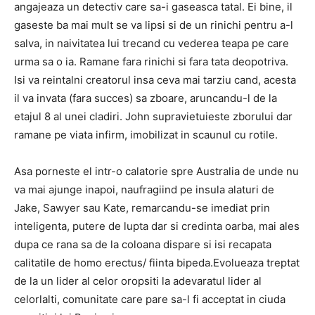
angajeaza un detectiv care sa-i gaseasca tatal. Ei bine, il
gaseste ba mai mult se va lipsi si de un rinichi pentru a-l
salva, in naivitatea lui trecand cu vederea teapa pe care
urma sa o ia. Ramane fara rinichi si fara tata deopotriva.
Isi va reintalni creatorul insa ceva mai tarziu cand, acesta
il va invata (fara succes) sa zboare, aruncandu-l de la
etajul 8 al unei cladiri. John supravietuieste zborului dar
ramane pe viata infirm, imobilizat in scaunul cu rotile.
Asa porneste el intr-o calatorie spre Australia de unde nu
va mai ajunge inapoi, naufragiind pe insula alaturi de
Jake, Sawyer sau Kate, remarcandu-se imediat prin
inteligenta, putere de lupta dar si credinta oarba, mai ales
dupa ce rana sa de la coloana dispare si isi recapata
calitatile de homo erectus/ fiinta bipeda.Evolueaza treptat
de la un lider al celor oropsiti la adevaratul lider al
celorlalti, comunitate care pare sa-l fi acceptat in ciuda