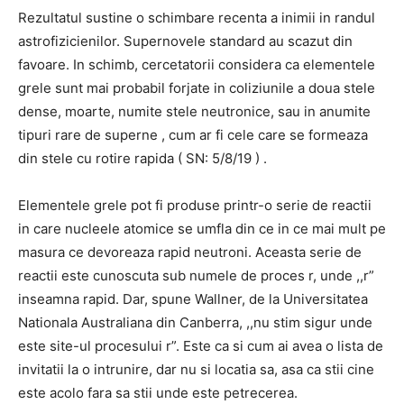
Rezultatul sustine o schimbare recenta a inimii in randul
astrofizicienilor. Supernovele standard au scazut din
favoare. In schimb, cercetatorii considera ca elementele
grele sunt mai probabil forjate in coliziunile a doua stele
dense, moarte, numite stele neutronice, sau in anumite
tipuri rare de superne , cum ar fi cele care se formeaza
din stele cu rotire rapida ( SN: 5/8/19 ) .
Elementele grele pot fi produse printr-o serie de reactii
in care nucleele atomice se umfla din ce in ce mai mult pe
masura ce devoreaza rapid neutroni. Aceasta serie de
reactii este cunoscuta sub numele de proces r, unde ,,r”
inseamna rapid. Dar, spune Wallner, de la Universitatea
Nationala Australiana din Canberra, ,,nu stim sigur unde
este site-ul procesului r”. Este ca si cum ai avea o lista de
invitatii la o intrunire, dar nu si locatia sa, asa ca stii cine
este acolo fara sa stii unde este petrecerea.