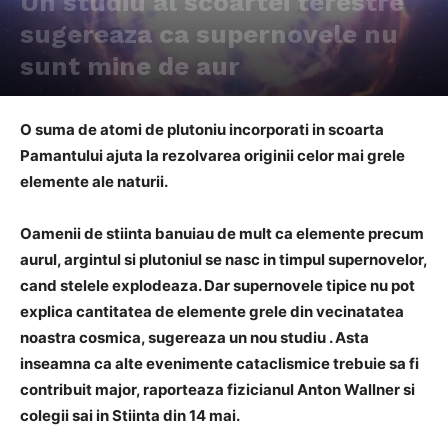
Un studiu al scoartei terestre
sugereaza ca supernovele nu
sunt mine de aur
O suma de atomi de plutoniu incorporati in scoarta
Pamantului ajuta la rezolvarea originii celor mai grele
elemente ale naturii.
Oamenii de stiinta banuiau de mult ca elemente precum
aurul, argintul si plutoniul se nasc in timpul supernovelor,
cand stelele explodeaza. Dar supernovele tipice nu pot
explica cantitatea de elemente grele din vecinatatea
noastra cosmica, sugereaza un nou studiu . Asta
inseamna ca alte evenimente cataclismice trebuie sa fi
contribuit major, raporteaza fizicianul Anton Wallner si
colegii sai in Stiinta din 14 mai.