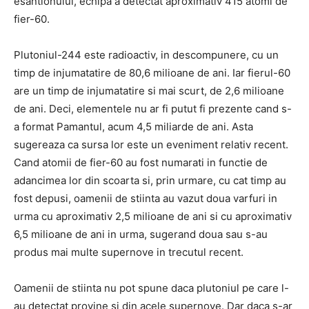
esantionului, echipa a detectat aproximativ 415 atomi de
fier-60.
Plutoniul-244 este radioactiv, in descompunere, cu un
timp de injumatatire de 80,6 milioane de ani. Iar fierul-60
are un timp de injumatatire si mai scurt, de 2,6 milioane
de ani. Deci, elementele nu ar fi putut fi prezente cand s-
a format Pamantul, acum 4,5 miliarde de ani. Asta
sugereaza ca sursa lor este un eveniment relativ recent.
Cand atomii de fier-60 au fost numarati in functie de
adancimea lor din scoarta si, prin urmare, cu cat timp au
fost depusi, oamenii de stiinta au vazut doua varfuri in
urma cu aproximativ 2,5 milioane de ani si cu aproximativ
6,5 milioane de ani in urma, sugerand doua sau s-au
produs mai multe supernove in trecutul recent.
Oamenii de stiinta nu pot spune daca plutoniul pe care l-
au detectat provine si din acele supernove. Dar daca s-ar