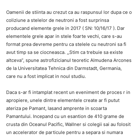
Oamenii de stiinta au crezut ca au raspunsul lor dupa ce o
coliziune a stelelor de neutroni a fost surprinsa
producand elemente grele in 2017 ( SN: 10/16/17 ). Dar
elementele grele apar in stele foarte vechi, care s-au
format prea devreme pentru ca stelele cu neutroni sa fi
avut timp sa se ciocneasca. ,,Stim ca trebuie sa existe
altceva”, spune astrofizicianul teoretic Almudena Arcones
de la Universitatea Tehnica din Darmstadt, Germania,
care nu a fost implicat in noul studiu.
Daca s-ar fi intamplat recent un eveniment de proces r in
apropiere, unele dintre elementele create ar fi putut
ateriza pe Pamant, lasand amprente in scoarta
Pamantului. Incepand cu un esantion de 410 grame de
crusta din Oceanul Pacific, Wallner si colegii sai au folosit
un accelerator de particule pentru a separa si numara